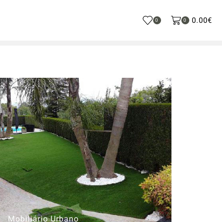
0.00
€
0
0
Mobiliário Urbano