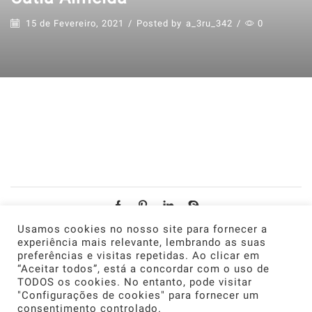
15 de Fevereiro, 2021
/
Posted by
a_3ru_342
/
0
“Processo rápido e eficiente, desde o primeiro contacto à
colocação da relva.”
Usamos cookies no nosso site para fornecer a
experiência mais relevante, lembrando as suas
About Author
preferências e visitas repetidas. Ao clicar em
“Aceitar todos”, está a concordar com o uso de
TODOS os cookies. No entanto, pode visitar
A_3ru_342
"Configurações de cookies" para fornecer um
consentimento controlado.