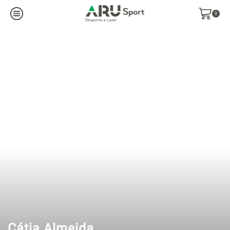
0
Cátia Almeida