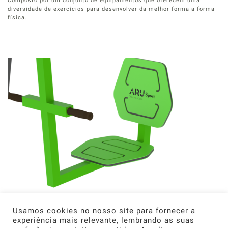
Composto por um conjunto de equipamentos que oferecem uma
diversidade de exercícios para desenvolver da melhor forma a forma
física.
PARQUES DE FITNESS
Usamos cookies no nosso site para fornecer a
experiência mais relevante, lembrando as suas
Os Parques de Fitness têm como objetivo melhorar a saúde das